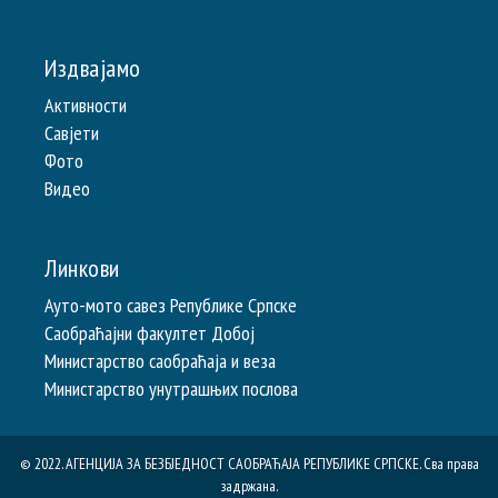
Издвајамо
Активности
Савјети
Фото
Видео
Линкови
Ауто-мото савез Републике Српске
Саобраћајни факултет Добој
Министарство саобраћаја и веза
Министарство унутрашњих послова
© 2022. АГЕНЦИЈА ЗА БЕЗБЈЕДНОСТ САОБРАЋАЈА РЕПУБЛИКE СРПСКЕ. Сва права
задржана.