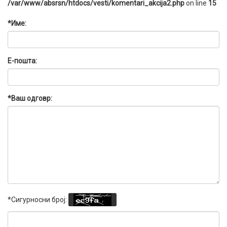
/var/www/absrsn/htdocs/vesti/komentari_akcija2.php
on line
15
*Име:
Е-пошта:
*Ваш одговр:
*Сигурносни број: