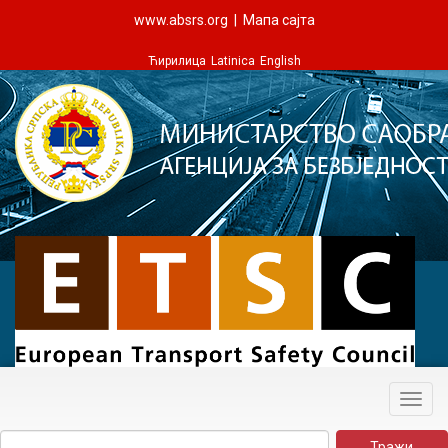
www.absrs.org
|
Мапа сајта
Ћирилица
Latinica
English