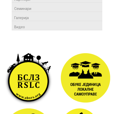
Семинари
Галерија
Видео