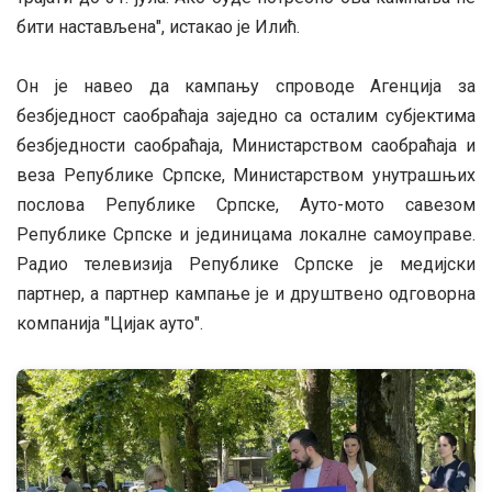
бити настављена", истакао је Илић.
Он је навео да кампању спроводе Агенција за
безбједност саобраћаја заједно са осталим субјектима
безбједности саобраћаја, Министарством саобраћаја и
веза Републике Српске, Министарством унутрашњих
послова Републике Српске, Ауто-мото савезом
Републике Српске и јединицама локалне самоуправе.
Радио телевизија Републике Српске је медијски
партнер, а партнер кампање је и друштвено одговорна
компанија "Цијак ауто".