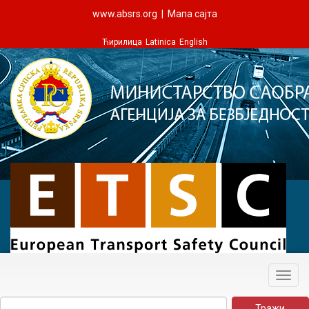
www.absrs.org
|
Мапа сајта
Ћирилица
Latinica
English