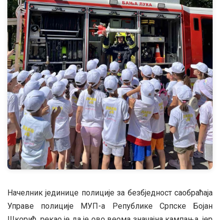
Начелник јединице полиције за безбједност саобраћаја
Управе полиције МУП-а Републике Српске Бојан
Шкорић, рекао је да је ово веома значајна кампања, јер