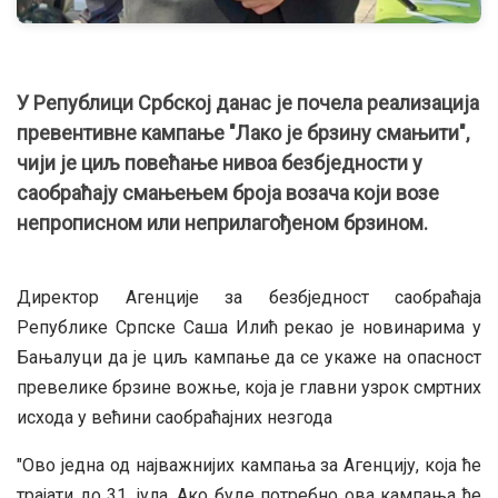
У Републици Србској данас је почела реализација
превентивне кампање "Лако је брзину смањити",
чији је циљ повећање нивоа безбједности у
саобраћају смањењем броја возача који возе
непрописном или неприлагођеном брзином.
Директор Агенције за безбједност саобраћаја
Републике Српске Саша Илић рекао је новинарима у
Бањалуци да је циљ кампање да се укаже на опасност
превелике брзине вожње, која је главни узрок смртних
исхода у већини саобраћајних незгода
"Ово једна од најважнијих кампања за Агенцију, која ће
трајати до 31. јула. Ако буде потребно ова кампања ће