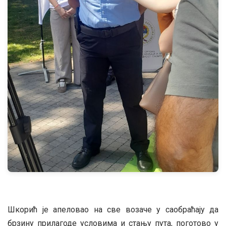
Шкорић је апеловао на све возаче у саобраћају да
брзину прилагоде условима и стању пута, поготово у