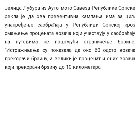
Јелица Лубура из Ауто-мото Савеза Републике Српске
рекла је да ова превентивна кампања има за циљ
унапређење саобраћаја у Републици Српској кроз
смањење процената возача који учествују у саобраћају
на путевима не поштујући ограничење брзине.
"Истраживања су показала да око 60 одсто возача
прекорачи брзину, а велики је проценат и оних возача
који прекорачи брзину до 10 километара.