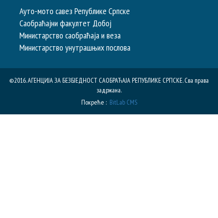
Ауто-мото савез Републике Српске
Саобраћајни факултет Добој
Министарство саобраћаја и веза
Министарство унутрашњих послова
©2016. АГЕНЦИЈА ЗА БЕЗБЈЕДНОСТ САОБРАЋАЈА РЕПУБЛИКE СРПСКЕ. Сва права
задржана.
Покреће :
BitLab CMS