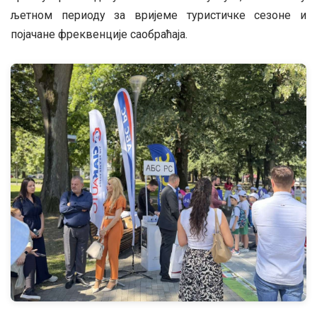
љетном периоду за вријеме туристичке сезоне и
појачане фреквенције саобраћаја.