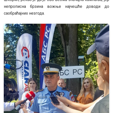
непрописна брзина вожње најчешће доводи до
саобраћајних незгода.