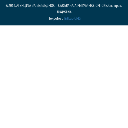
©2016. АГЕНЦИЈА ЗА БЕЗБЈЕДНОСТ САОБРАЋАЈА РЕПУБЛИКE СРПСКЕ. Сва права
задржана.
Покреће :
BitLab CMS