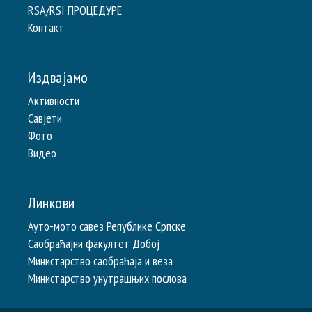
RSA/RSI ПРОЦЕДУРЕ
Контакт
Издвајамо
Активности
Савјети
Фото
Видео
Линкови
Ауто-мото савез Републике Српске
Саобраћајни факултет Добој
Министарство саобраћаја и веза
Министарство унутрашњих послова