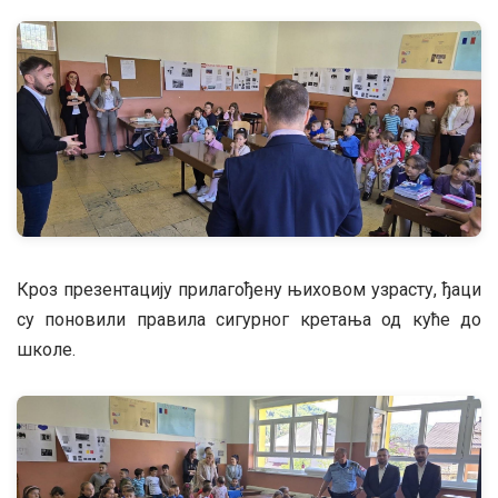
Кроз презентацију прилагођену њиховом узрасту, ђаци
су поновили правила сигурног кретања од куће до
школе.