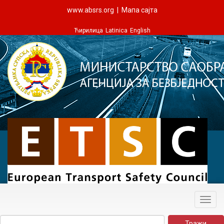
www.absrs.org
|
Мапа сајта
Ћирилица
Latinica
English