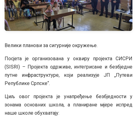
Велики планови за сигурније окружење.
Посјета је организована у оквиру пројекта СИСРИ
(SISRI) – Пројекта одрживе, интегрисане и безбједне
путне инфраструктуре, који реализује ЈП „Путеви
Републике Српске“.
Циљ овог пројекта је унапређење безбједности у
зонама основних школа, а планиране мјере испред
наше школе обухватају: