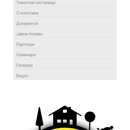
Тематски састаници
Статистика
Документи
Јавни позиви
Партнери
Семинари
Галерија
Видео