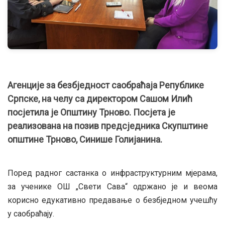
Агенције за безбједност саобраћаја Републике
Српске, на челу са директором Сашом Илић
посјетила је Општину Трново. Посјета је
реализована на позив предсједника Скупштине
општине Трново, Синише Голијанина.
Поред радног састанка о инфраструктурним мјерама,
за ученике ОШ „Свети Сава“ одржано је и веома
корисно едукативно предавање о безбједном учешћу
у саобраћају.