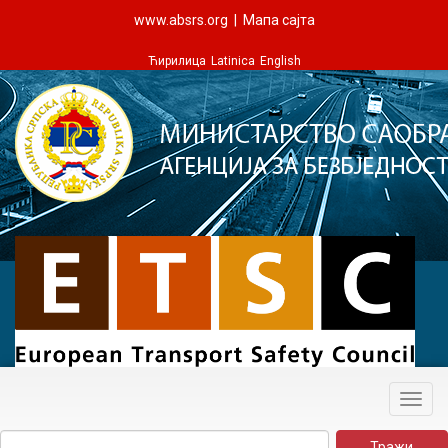
www.absrs.org
|
Мапа сајта
Ћирилица
Latinica
English