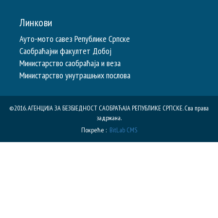
Линкови
Ауто-мото савез Републике Српске
Саобраћајни факултет Добој
Министарство саобраћаја и веза
Министарство унутрашњих послова
©2016. АГЕНЦИЈА ЗА БЕЗБЈЕДНОСТ САОБРАЋАЈА РЕПУБЛИКE СРПСКЕ. Сва права
задржана.
Покреће :
BitLab CMS