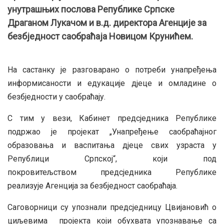
унутрашњих послова Републике Српске
Драганом Лукачoм и в.д. директора Агенције за
безбједност саобраћаја Новицом Крунићем.
На састанку је разговарано о потреби унапређења
информисаности и едукације дјеце и омладине о
безбједности у саобраћају.
С тим у вези, Кабинет предсједника Републике
подржао је пројекат „Унапређење саобраћајног
образовања и васпитања дјеце свих узраста у
Републици Српској“, који под
покровитељством предсједника Републике
реализује Агенцијa за безбједност саобраћаја.
Саговорници су упознали предсједницу Цвијановић о
циљевима пројекта који обухвата упознавање са