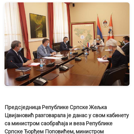
Предсједница Републике Српске Жељка
Цвијановић разговарала је данас у свом кабинету
са министром саобраћаја и веза Републике
Српске Ђорђем Поповићем, министром