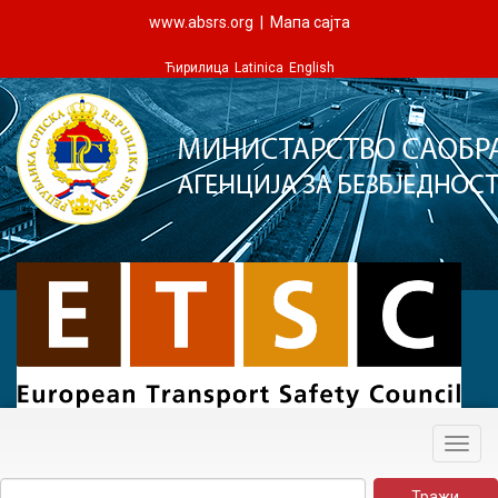
www.absrs.org
|
Мапа сајта
Ћирилица
Latinica
English