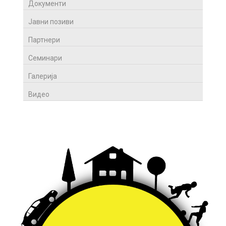
Документи
Јавни позиви
Партнери
Семинари
Галерија
Видео