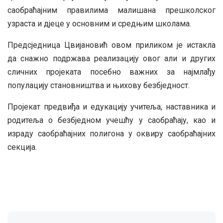
саобраћајним правилима малишана прешколског
узраста и дјецe у основним и средњим школама.
Предсједница Цвијановић овом приликом је истакла
да снажно подржава реализацију овог али и других
сличних пројеката посебно важних за најмлађу
популацију становништва и њихову безбједност.
Пројекат предвиђа и едукацију учитеља, наставника и
родитеља о безбједном учешћу у саобраћају, као и
израду саобраћајних полигона у оквиру саобраћајних
секција.