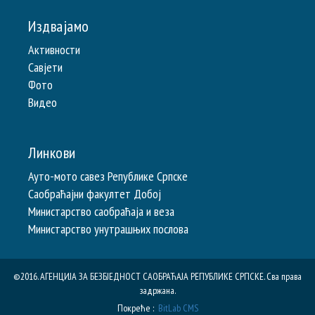
Издвајамо
Активности
Савјети
Фото
Видео
Линкови
Ауто-мото савез Републике Српске
Саобраћајни факултет Добој
Министарство саобраћаја и веза
Министарство унутрашњих послова
©2016. АГЕНЦИЈА ЗА БЕЗБЈЕДНОСТ САОБРАЋАЈА РЕПУБЛИКE СРПСКЕ. Сва права
задржана.
Покреће :
BitLab CMS