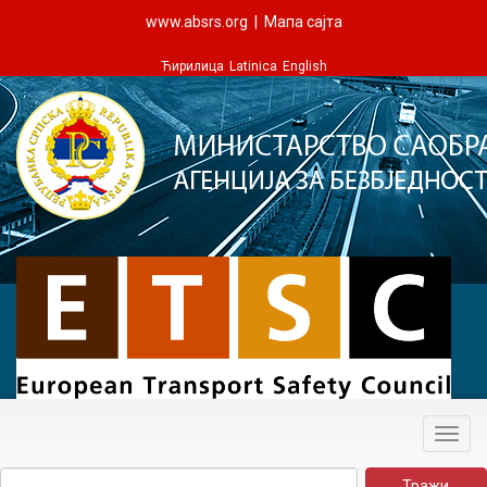
www.absrs.org
|
Мапа сајта
Ћирилица
Latinica
English