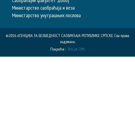
Саобраћајни факултет Добој
Министарство саобраћаја и веза
Министарство унутрашњих послова
©2016. АГЕНЦИЈА ЗА БЕЗБЈЕДНОСТ САОБРАЋАЈА РЕПУБЛИКE СРПСКЕ. Сва права
задржана.
Покреће :
BitLab CMS