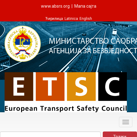
www.absrs.org
|
Мапа сајта
Ћирилица
Latinica
English