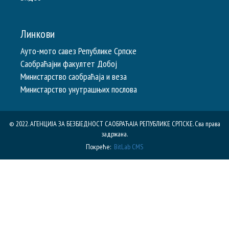
Линкови
Ауто-мото савез Републике Српске
Саобраћајни факултет Добој
Министарство саобраћаја и веза
Министарство унутрашњих послова
© 2022. АГЕНЦИЈА ЗА БЕЗБЈЕДНОСТ САОБРАЋАЈА РЕПУБЛИКE СРПСКЕ. Сва права
задржана.
Покреће:
BitLab CMS