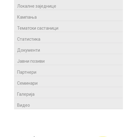
Локалне заједнице
Кампања
Тематски састаници
Статистика
Документи
Јавни позиви
Партнери
Семинари
Галерија
Видео