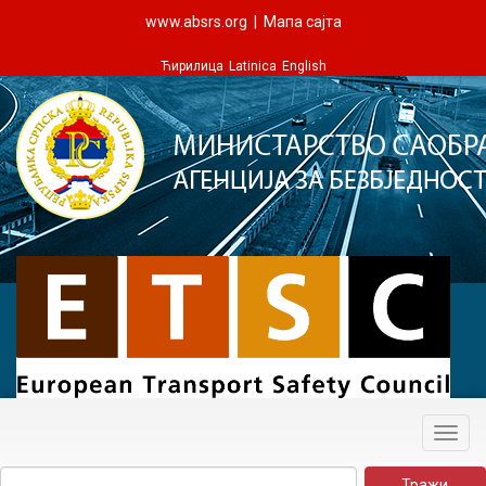
www.absrs.org
|
Мапа сајта
Ћирилица
Latinica
English