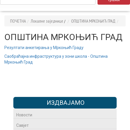
ПОЧЕТНА
Локалне заједнице
OПШТИНА МРКОЊИЋ ГРАД
/
OПШТИНА МРКОЊИЋ ГРАД
Резултати анкетирања у Мркоњић Граду
Саобраћајна инфраструктура у зони школа - Општина
Мркоњић Град
ИЗДВАЈАМО
Новости
Савјет