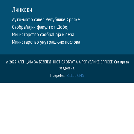
Линкови
Ауто-мото савез Републике Српске
Саобраћајни факултет Добој
Министарство саобраћаја и веза
Министарство унутрашњих послова
© 2022. АГЕНЦИЈА ЗА БЕЗБЈЕДНОСТ САОБРАЋАЈА РЕПУБЛИКE СРПСКЕ. Сва права
задржана.
Покреће:
BitLab CMS