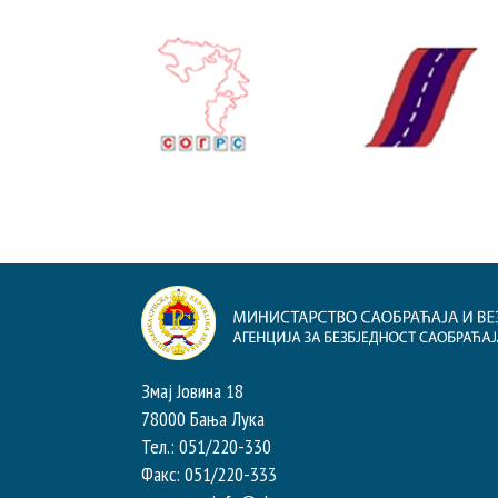
Змај Јовина 18
78000 Бања Лука
Тел.: 051/220-330
Факс: 051/220-333