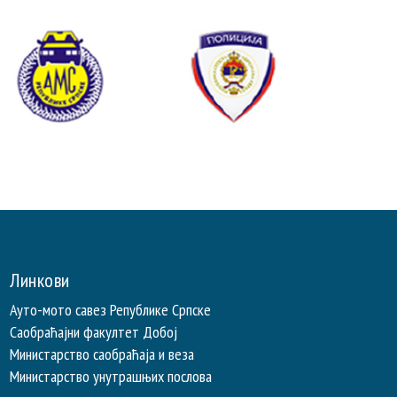
Линкови
Ауто-мото савез Републике Српске
Саобраћајни факултет Добој
Министарство саобраћаја и веза
Министарство унутрашњих послова