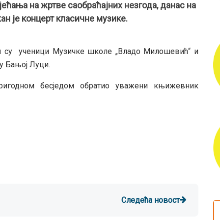
ћања на жртве саобраћајних незгода, данас на
ан је концерт класичне музике.
и су ученици Музичке школе „Владо Милошевић“ и
у Бањој Луци.
пригодном бесједом обратио уважени књижевник
Следећа новост