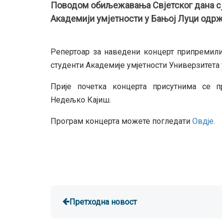
Поводом обиљежавања Свјетског дана сје
Академији умјетности у Бањој Луци одрж
Репертоар за наведени концерт припремил
студенти Академије умјетности Универзитета 
Прије почетка концерта присутнима се 
Недељко Кајиш.
Програм концерта можете погледати
Овдје.
Претходна новост