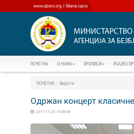
www.absrs.org
|
Мапа сајта
ПОЧЕТНА
О НАМА
ПРОПИСИ
RSA/RSI П
ПОЧЕТНА
Вијести
Одржан концерт класичне
2017-11-20 15:08:48