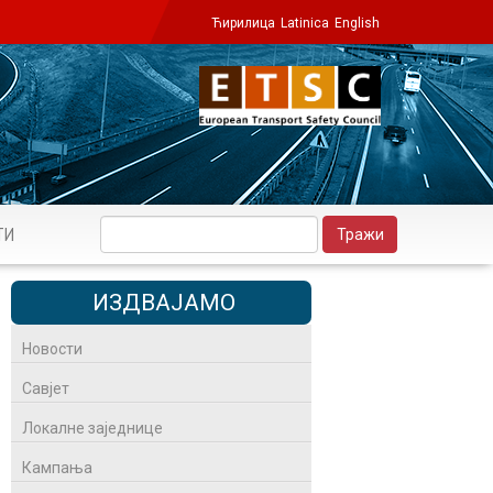
Ћирилица
Latinica
English
ТИ
ИЗДВАЈАМО
Новости
Савјет
Локалне заједнице
Кампања