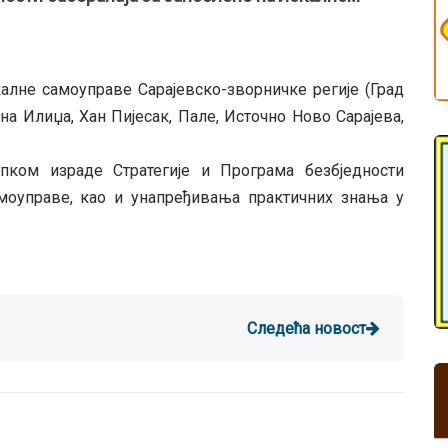
калне самоуправе Сарајевско-зворничке регије (Град
на Илиџа, Хан Пијесак, Пале, Источно Ново Сарајева,
пком израде Стратегије и Програма безбједности
амоуправе, као и унапређивања практичних знања у
Следећа новост