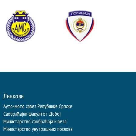
Линкови
Ауто-мото савез Републике Српске
Саобраћајни факултет Добој
Министарство саобраћаја и веза
Министарство унутрашњих послова