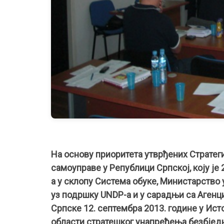
На основу приоритета утврђених Стратег
самоуправе у Републици Српској, коју је
а у склопу Система обуке, Министарство
уз подршку UNDP-a и у сарадњи са Агенц
Српске 12. септембра 2013. године у Ист
области стратешког унапређења безбједн