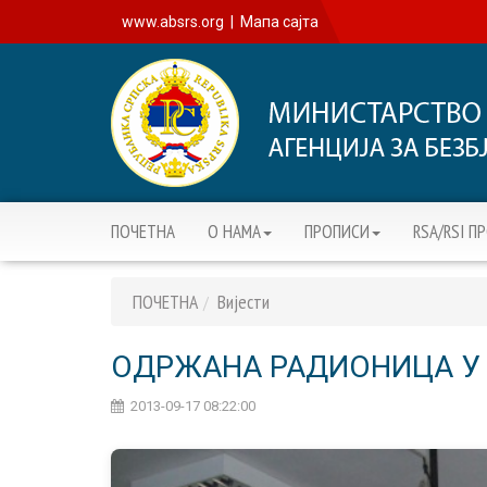
www.absrs.org
|
Мапа сајта
ПОЧЕТНА
О НАМА
ПРОПИСИ
RSA/RSI П
ПОЧЕТНА
Вијести
ОДРЖАНА РАДИОНИЦА У
2013-09-17 08:22:00