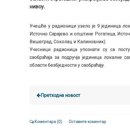
нивоу.
Учешће у радионици узело је 9 јединица ло
Источно Сарајево и општине Рогатица, Источ
Вишеград, Соколац и Калиновник).
Учесници радионица упознати су са посту
саобраћаја за подручја јединица локалне с
области безбједности у саобраћају.
Претходна новост
Коментара (0)
·
Оставите коментар