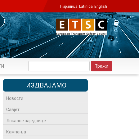
Ћирилица
Latinica
English
ТИ
ИЗДВАЈАМО
Новости
Савјет
Локалне заједнице
Кампања