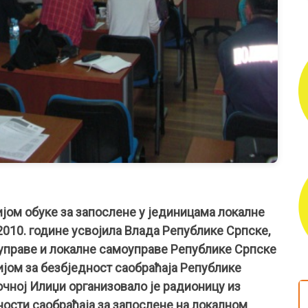
ијом обуке за запослене у јединицама локалне
 2010. године усвојила Влада Републике Српске,
 управе и локалне самоуправе Републике Српске
ијом за безбједност саобраћаја Републике
очној Илиџи организовало је радионицу из
ости саобраћаја за запослене на локалном