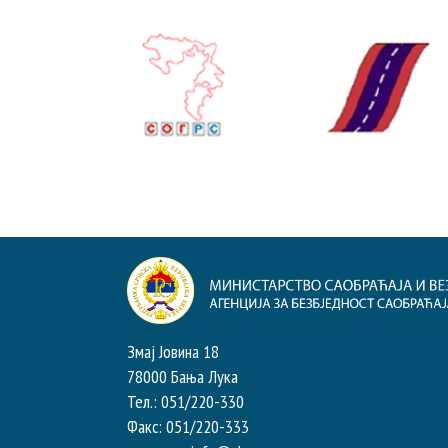
Змај Јовина 18
78000 Бања Лука
Тел.: 051/220-330
Факс: 051/220-333