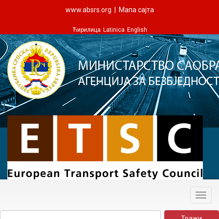
www.absrs.org
|
Мапа сајта
Ћирилица
Latinica
English