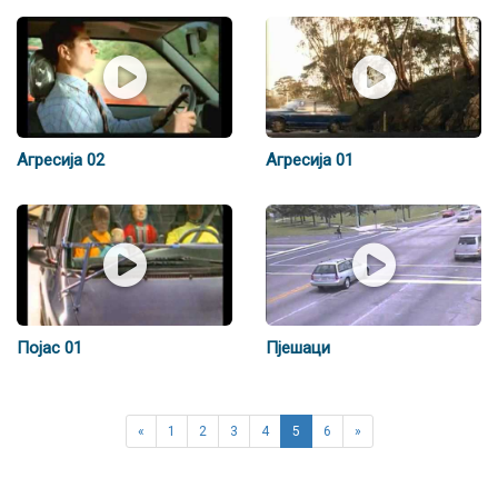
Агресија 02
Агресија 01
Појас 01
Пјешаци
«
1
2
3
4
5
6
»