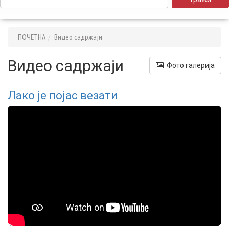
ПОЧЕТНА
Видео садржаји
Видео садржаји
Фото галерија
Лако је појас везати