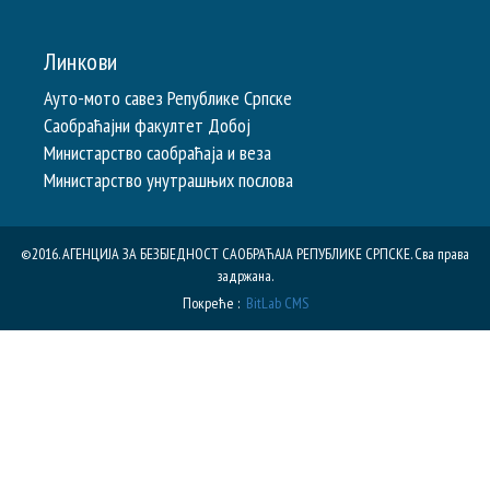
Линкови
Ауто-мото савез Републике Српске
Саобраћајни факултет Добој
Министарство саобраћаја и веза
Министарство унутрашњих послова
©2016. АГЕНЦИЈА ЗА БЕЗБЈЕДНОСТ САОБРАЋАЈА РЕПУБЛИКE СРПСКЕ. Сва права
задржана.
Покреће :
BitLab CMS