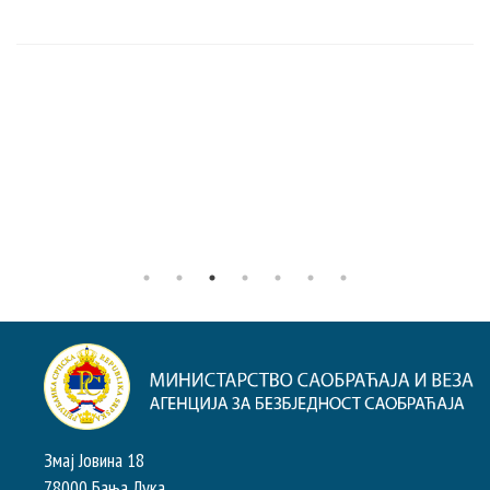
Змај Јовина 18
78000 Бања Лука