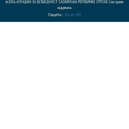
©2016. АГЕНЦИЈА ЗА БЕЗБЈЕДНОСТ САОБРАЋАЈА РЕПУБЛИКE СРПСКЕ. Сва права
задржана.
Покреће :
BitLab CMS