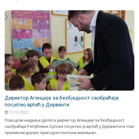
Директор Агенције за безбједност саобраћаја
посјетио вртић у Дервенти
13.10.2022.
Поводом недјеље дјетета директор Агенције за безбједност
саобраћаја Републике Српске посјетио је вртић у Дервенти и том
приликом уручио пригодне поклоне малишан…