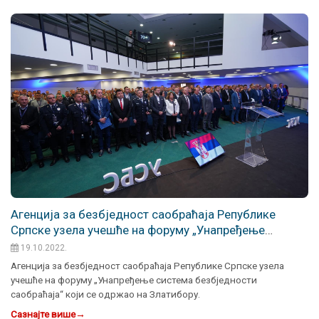
Агенција за безбједност саобраћаја Републике
Српске узела учешће на форуму „Унапређење
система безбједности саобраћаја“
19.10.2022.
Агенција за безбједност саобраћаја Републике Српске узела
учешће на форуму „Унапређење система безбједности
саобраћаја“ који се одржао на Златибору.
Сазнајте више
→