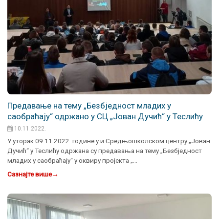
Предавање на тему „Безбједност младих у
саобраћају“ одржано у СЦ „Јован Дучић“ у Теслићу
10.11.2022.
У уторак 09.11.2022. године у и Средњошколском центру „Јован
Дучић“ у Теслићу одржана су предавања на тему „Безбједност
младих у саобраћају“ у оквиру пројекта „…
Сазнајте више
→