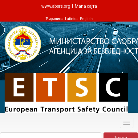
www.absrs.org
|
Мапа сајта
Ћирилица
Latinica
English