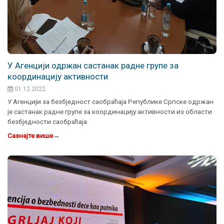
У Aгенцији одржан састанак радне групе за
координацију активности
01.12.2022.
У Агенцији за безбједност саобраћаја Републике Српске одржан
је састанак радне групе за координацију активности из области
безбједности саобраћаја.
Сазнајте више
→