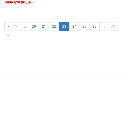
Сазнајте више
→
«
1
…
20
21
22
23
24
25
26
…
77
»