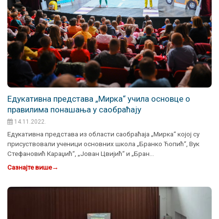
Едукативна представа „Мирка“ учила основце о
правилима понашања у саобраћају
14.11.2022.
Eдукативна представа из области саобраћаја „Мирка“ којој су
присуствовали ученици основних школа „Бранко Ћопић“, Вук
Стефановић Караџић“, „Јован Цвијић“ и „Бран…
Сазнајте више
→