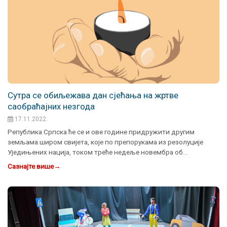
Сутра се обиљежава дан сјећања на жртве
саобраћајних незгода
17.11.2022.
Република Српска ће се и ове године придружити другим
земљама широм свијета, које по препорукама из резолуције
Уједињених нација, током треће недеље новембра об…
Сазнајте више
→