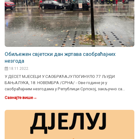
Oбиљежен свјетски дан жртава саобраћајних
незгода
18.11.2022.
У ДЕСЕТ МЈЕСЕЦИ У САОБРАЋАЈУ ПОГИНУЛО 77 ЉУДИ
БАЊАЛУКА, 18. НОВЕМБРА /СРНА/ - Ове године је у
саобраћајним незгодама у Републици Српској, закључно са
октобром, …
Сазнајте више
→