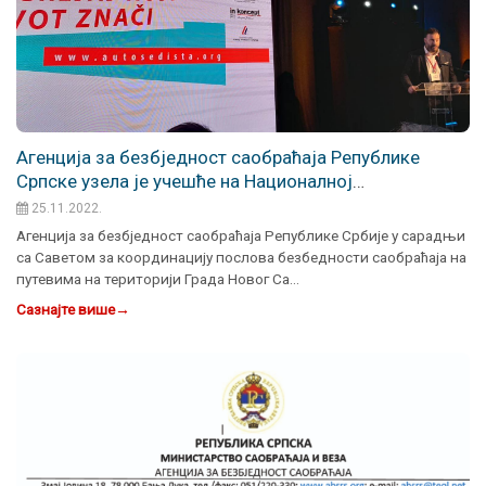
Агенција за безбједност саобрaћаја Републике
Српске узела је учешће на Националној
конференцији о безбједности дјеце као путника у
25.11.2022.
возилима, Новом Саду
Агенција за безбjедност саобраћаја Републике Србије у сарадњи
са Саветом за координацију послова безбедности саобраћаја на
путевима на територији Града Новог Са…
Сазнајте више
→