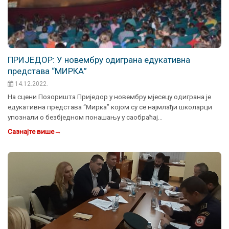
ПРИЈЕДОР: У новембру одиграна едукативна
представа “МИРКА”
14.12.2022.
На сцени Позоришта Приједор у новембру мјесецу одиграна је
едукативна представа “Мирка” којом су се најмлађи школарци
упознали о безбједном понашању у саобраћај…
Сазнајте више
→