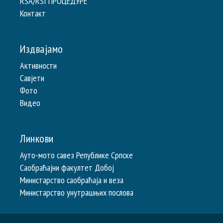
RSA/RSI ПРОЦЕДУРЕ
Контакт
Издвајамо
Активности
Савјети
Фото
Видео
Линкови
Ауто-мото савез Републике Српске
Саобраћајни факултет Добој
Министарство саобраћаја и веза
Министарство унутрашњих послова