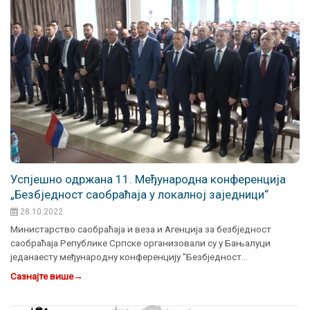
Успјешно одржана 11. Међународна конференција
„Безбједност саобраћаја у локалној заједници“
28.10.2022.
Министарство саобраћаја и веза и Агенција за безбједност
саобраћаја Републике Српске организовали су у Бањалуци
једанаесту међународну конференцију "Безбједност…
Сазнајте више
→