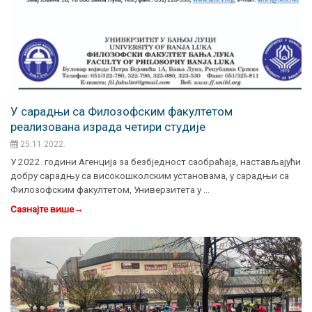
У сарадњи са Филозофским факултетом
реализована израда четири студије
25.11.2022.
У 2022. години Агенција за безбједност саобраћаја, настављајући
добру сарадњу са високошколским установама, у сарадњи са
Филозофским факултетом, Универзитета у …
Сазнајте више
→