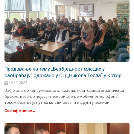
Предавање на тему „Безбједност младих у
саобраћају“ одржано у СЦ „Никола Тесла“ у Котор
Варошу
10.11.2022.
Избјегавање конзумирања алкохола, поштовање ограничења
брзине, везање појаса и некориштење мобилног телефона
током вожње је пут да млади возачи и други учесници…
Сазнајте више
→