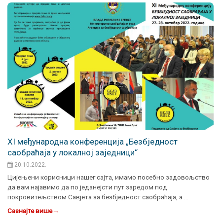
XI међународнa конференцијa „Безбједност
саобраћаја у локалној заједници“
20.10.2022.
Цијењени корисници нашег сајта, имамо посебно задовољство
да вам најавимо да по једанејсти пут заредом под
покровитељством Савјета за безбједност саобраћаја, а …
Сазнајте више
→