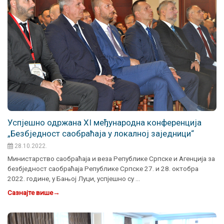
Успјешно одржана XI међународна конференција
„Безбједност саобраћаја у локалној заједници“
28.10.2022.
Министарство саобраћаја и веза Републике Српске и Агенција за
безбједност саобраћаја Републике Српске 27. и 28. октобра
2022. године, у Бањој Луци, успјешно су …
Сазнајте више
→