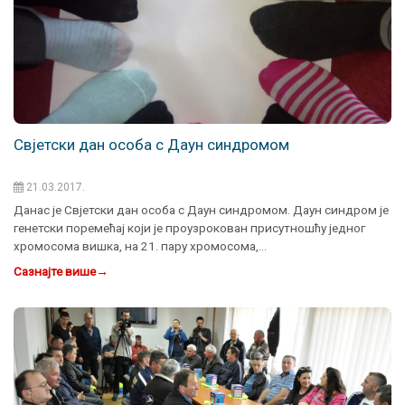
Свјетски дан особа с Даун синдромом
21.03.2017.
Данас је Свјетски дан особа с Даун синдромом. Даун синдром је
генетски поремећај који је проузрокован присутношћу једног
хромосома вишка, на 21. пару хромосома,…
Сазнајте више
→