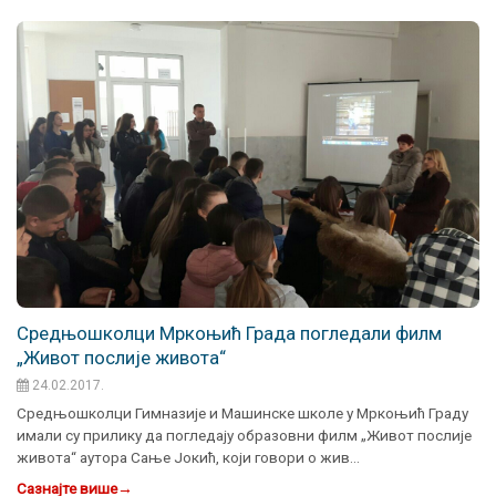
Средњошколци Мркоњић Града погледали филм
„Живот послије живота“
24.02.2017.
Средњошколци Гимназије и Машинске школе у Мркоњић Граду
имали су прилику да погледају образовни филм „Живот послије
живота“ аутора Сање Јокић, који говори о жив…
Сазнајте више
→