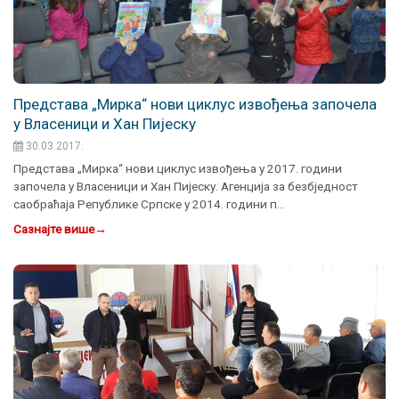
Представа „Мирка“ нови циклус извођења започела
у Власеници и Хан Пијеску
30.03.2017.
Представа „Мирка“ нови циклус извођења у 2017. години
започела у Власеници и Хан Пијеску. Агенција за безбједност
саобраћаја Републике Српске у 2014. години п…
Сазнајте више
→