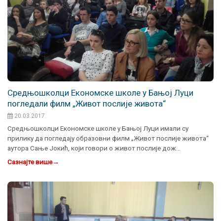
Средњошколци Економске школе у Бањој Луци
погледали филм „Живот послије живота“
20.03.2017.
Средњошколци Економске школе у Бањој Луци имали су
прилику да погледају образовни филм „Живот послије живота“
аутора Сање Јокић, који говори о живот послије дож…
Сазнајте више
→