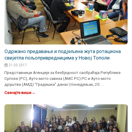
Oдржано предавање и подјељена жута ротациона
свијетла пољопривредницима у Новој Тополи
21.03.2017.
Представници Агенције за безбједност саобраћаја Републике
Српске (РС), Ауто-мото савеза (АМС РС) РС и Ауто-мото
друштва (АМД) "Градишка" данас (понедјељак, 20. …
Сазнајте више
→