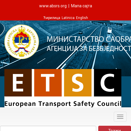
www.absrs.org
|
Мапа сајта
Ћирилица
Latinica
English