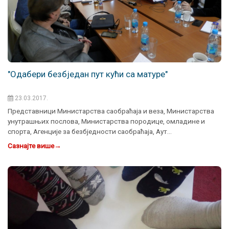
"Oдабери безбједан пут кући са матуре"
23.03.2017.
Представници Министарства саобраћаја и веза, Министарства
унутрашњих послова, Министарства породице, омладине и
спорта, Агенције за безбједности саобраћаја, Аут…
Сазнајте више
→