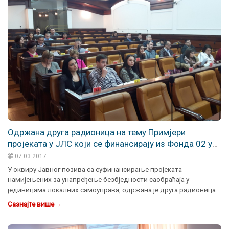
Одржана друга радионица на тему Примјери
пројеката у ЈЛС који се финансирају из Фонда 02 у
Бањој Луци
07.03.2017.
У оквиру Јавног позива са суфинансирање пројеката
намијењених за унапређење безбједности саобраћаја у
јединицама локалних самоуправа, одржана је друга радионица…
Сазнајте више
→