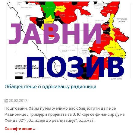
Обавјештење о одржавању радионица
28.02.2017.
Поштовани, Овим путем желимо вас обавјестити да ће се
Радионице „Примјери пројеката за ЈЛС које се финансирају из
Фонда 02“- „Од идеје до реализације“, одржат…
Сазнајте више
→