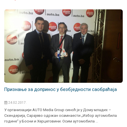
Признање за допринос у безбједности саобраћаја
24.02.2017.
У организацији AUTO Media Group синоћ је у Дому младих –
Скендерија, Сарајево одржан осамнaести „Избор аутомобила
године“ у Босни и Херцеговини. Осим аутомобила …