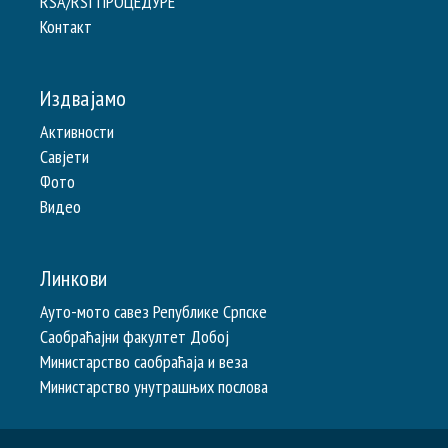
RSA/RSI ПРОЦЕДУРЕ
Контакт
Издвајамо
Активности
Савјети
Фото
Видео
Линкови
Ауто-мото савез Републике Српске
Саобраћајни факултет Добој
Министарство саобраћаја и веза
Министарство унутрашњих послова