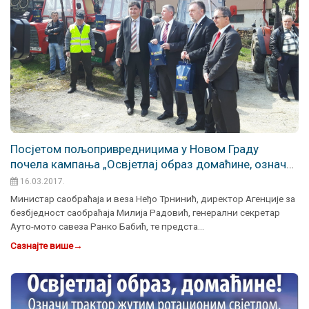
Посјетом пољопривредницима у Новом Граду
почела кампања „Освјетлај образ домаћине, означи
трактор жутим ротационим свјетлом“
16.03.2017.
Министар саобраћаја и веза Неђо Трнинић, директор Агенције за
безбједност саобраћаја Милија Радовић, генерални секретар
Ауто-мото савеза Ранко Бабић, те предста…
Сазнајте више
→