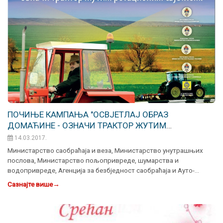
ПОЧИЊЕ КАМПАЊА "OСВЈЕТЛАЈ ОБРАЗ
ДОМАЋИНЕ - ОЗНАЧИ ТРАКТОР ЖУТИМ
РОТАЦИОНИМ СВЈЕТЛОМ"
14.03.2017.
Министарство саобраћаја и веза, Министарство унутрашњих
послова, Министарство пољопривреде, шумарства и
водопривреде, Агенција за безбједност саобраћаја и Ауто-…
Сазнајте више
→