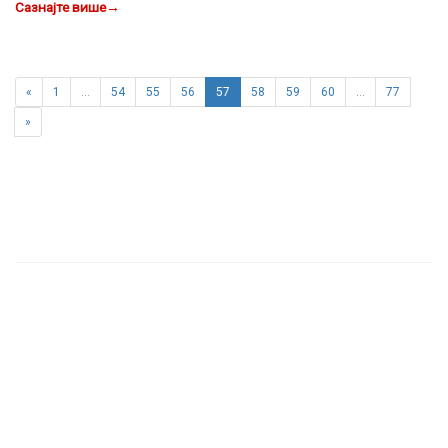
Сазнајте више
→
«
1
…
54
55
56
57
58
59
60
…
77
»