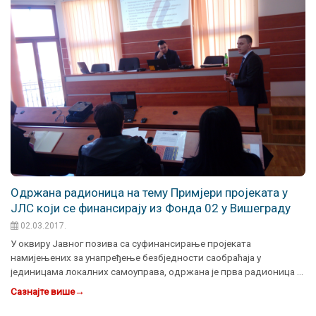
Одржана радионица на тему Примјери пројеката у
ЈЛС који се финансирају из Фонда 02 у Вишеграду
02.03.2017.
У оквиру Јавног позива са суфинансирање пројеката
намијењених за унапређење безбједности саобраћаја у
јединицама локалних самоуправа, одржана је прва радионица …
Сазнајте више
→