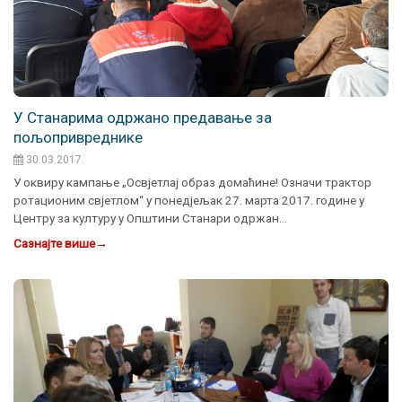
У Станарима одржано предавање за
пољопривреднике
30.03.2017.
У оквиру кампање „Освјетлај образ домаћине! Означи трактор
ротационим свјетлом“ у понедјељак 27. марта 2017. године у
Центру за културу у Општини Станари одржан…
Сазнајте више
→