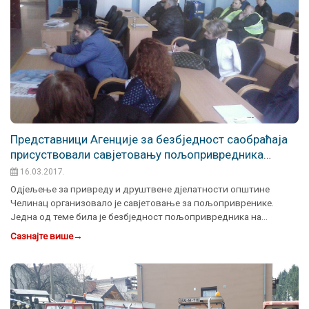
Представници Агенције за безбједност саобраћаја
присуствовали савјетовању пољопривредника
Челинца
16.03.2017.
Одјељење за привреду и друштвене дјелатности општине
Челинац организовало је савјетовање за пољопривренике.
Једна од теме била је безбједност пољопривредника на…
Сазнајте више
→