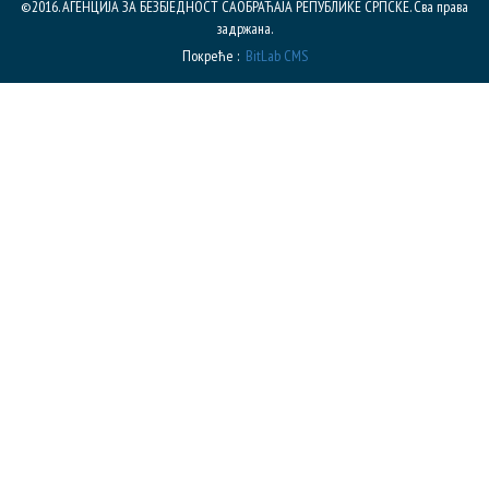
©2016. АГЕНЦИЈА ЗА БЕЗБЈЕДНОСТ САОБРАЋАЈА РЕПУБЛИКE СРПСКЕ. Сва права
задржана.
Покреће :
BitLab CMS